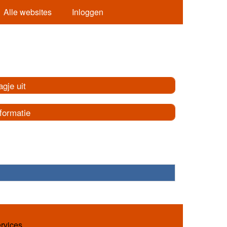
Alle websites
Inloggen
gje uit
formatie
ervices