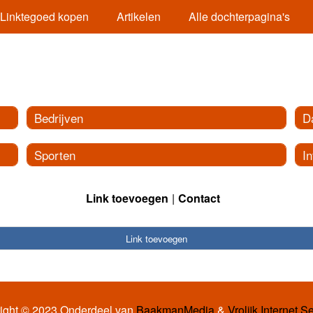
Linktegoed kopen
Artikelen
Alle dochterpagina's
Bedrijven
Da
Sporten
In
Link toevoegen
Contact
Link toevoegen
ight © 2023 Onderdeel van
BaakmanMedia
&
Vrolijk Internet S