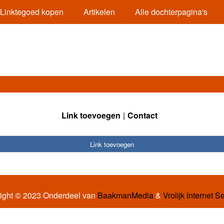
Linktegoed kopen
Artikelen
Alle dochterpagina's
Link toevoegen
Contact
Link toevoegen
ight © 2023 Onderdeel van
BaakmanMedia
&
Vrolijk Internet S